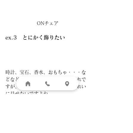
ONチェア
ex.3　とにかく飾りたい
時計、宝石、香水、おもちゃ・・・な
どなど。飾りたいものは人それぞれで
すが、飾るものをより美しく、きれい
に見せたいですよね。
誰にも邪魔されず、美しくディスプレ
イされたものを愛でる至福の時間を過
ごすためにこそ、こだわりのインテリ
アが必要です。