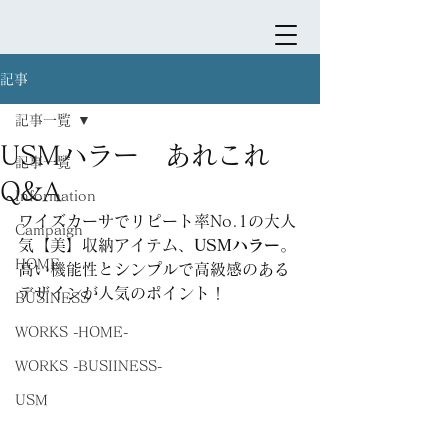
記事
記事一覧
USMハラー あれこれ
記事一覧
Q&A
Information
ワイズカーサでリピート率No.1の大人
Campaign
気【美】収納アイテム、
USMハラー
。
HOME
高い機能性とシンプルで高級感のある
デザインが人気のポイント！
BUSINESS
WORKS -HOME-
WORKS -BUSIINESS-
USM